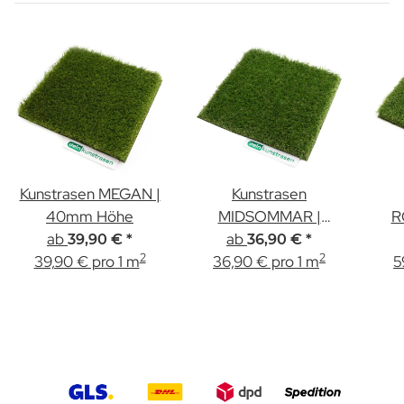
Kunstrasen MEGAN |
Kunstrasen
40mm Höhe
MIDSOMMAR |
R
ab
40mm Höhe
ab
39,90 €
*
36,90 €
*
2
2
39,90 € pro 1 m
36,90 € pro 1 m
5