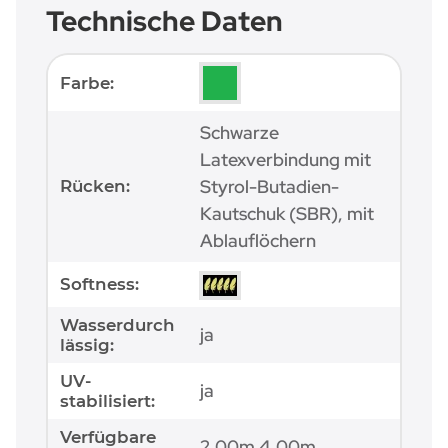
Technische Daten
Produkteigenschaft
Wert
Farbe:
Schwarze
Latexverbindung mit
Styrol-Butadien-
Rücken:
Kautschuk (SBR), mit
Ablauflöchern
Softness:
Wasserdurch
ja
lässig:
UV-
ja
stabilisiert:
Verfügbare
2,00m 4,00m