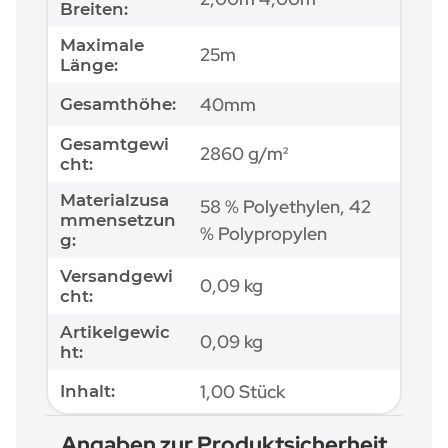
Breiten:
Maximale
25m
Länge:
40mm
Gesamthöhe:
Gesamtgewi
2860 g/m²
cht:
Materialzusa
58 % Polyethylen, 42
mmensetzun
% Polypropylen
g:
Versandgewi
0,09 kg
cht:
Artikelgewic
0,09
kg
ht:
1,00 Stück
Inhalt:
Angaben zur Produktsicherheit