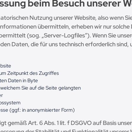
assung beim Besuch unserer W
atorischen Nutzung unserer Website, also wenn Sie s
Informationen übermitteln, erheben wir nur solche 
bermittelt (sog. „Server-Logfiles“). Wenn Sie unse
den Daten, die für uns technisch erforderlich sind,
bsite
um Zeitpunkt des Zugriffes
en Daten in Byte
 welchem Sie auf die Seite gelangten
er
ebssystem
se (ggf.: in anonymisierter Form)
gt gemäß Art. 6 Abs. 1 lit. f DSGVO auf Basis unse
esserung der Stabilität und Funktionalität unserer 