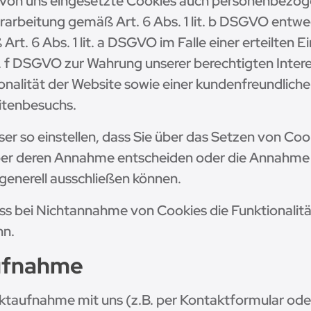
e von uns eingesetzte Cookies auch personenbezog
erarbeitung gemäß Art. 6 Abs. 1 lit. b DSGVO entw
rt. 6 Abs. 1 lit. a DSGVO im Falle einer erteilten E
it. f DSGVO zur Wahrung unserer berechtigten Inter
nalität der Website sowie einer kundenfreundliche
itenbesuchs.
er so einstellen, dass Sie über das Setzen von Coo
ber deren Annahme entscheiden oder die Annahme 
generell ausschließen können.
ass bei Nichtannahme von Cookies die Funktionalit
nn.
ufnahme
taufnahme mit uns (z.B. per Kontaktformular oder