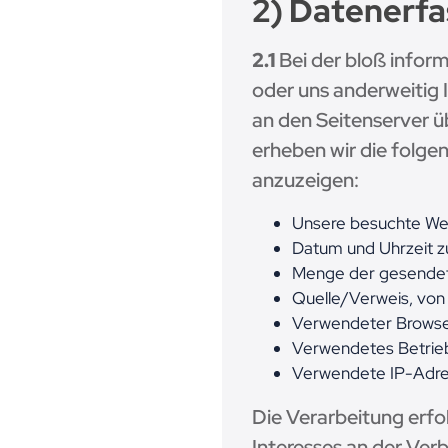
2) Datenerf
2.1
Bei der bloß inform
oder uns anderweitig 
an den Seitenserver ü
erheben wir die folgen
anzuzeigen:
Unsere besuchte We
Datum und Uhrzeit z
Menge der gesendet
Quelle/Verweis, von
Verwendeter Brows
Verwendetes Betri
Verwendete IP-Adres
Die Verarbeitung erfol
Interesses an der Verb