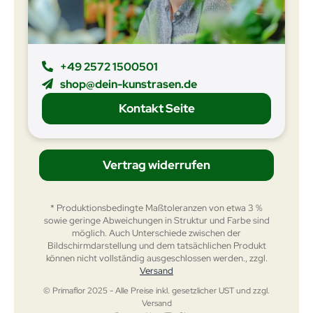
+49 2572 1500501
shop@dein-kunstrasen.de
Kontakt Seite
Vertrag widerrufen
* Produktionsbedingte Maßtoleranzen von etwa 3 %
sowie geringe Abweichungen in Struktur und Farbe sind
möglich. Auch Unterschiede zwischen der
Bildschirmdarstellung und dem tatsächlichen Produkt
können nicht vollständig ausgeschlossen werden., zzgl.
Versand
© Primaflor 2025 - Alle Preise inkl. gesetzlicher UST und zzgl.
Versand