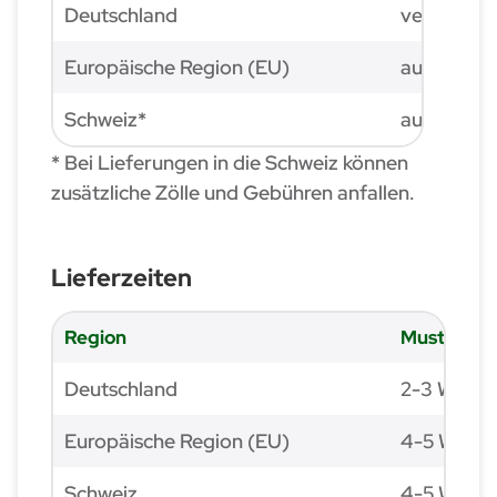
Deutschland
versandkos
Europäische Region (EU)
auf Anfra
Schweiz*
auf Anfra
* Bei Lieferungen in die Schweiz können
zusätzliche Zölle und Gebühren anfallen.
Lieferzeiten
Region
Musterver
Deutschland
2-3 Werkt
Europäische Region (EU)
4-5 Werkt
Schweiz
4-5 Werkt