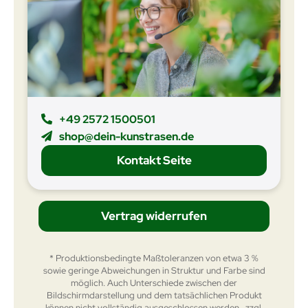
+49 2572 1500501
shop@dein-kunstrasen.de
Kontakt Seite
Vertrag widerrufen
* Produktionsbedingte Maßtoleranzen von etwa 3 %
sowie geringe Abweichungen in Struktur und Farbe sind
möglich. Auch Unterschiede zwischen der
Bildschirmdarstellung und dem tatsächlichen Produkt
können nicht vollständig ausgeschlossen werden., zzgl.