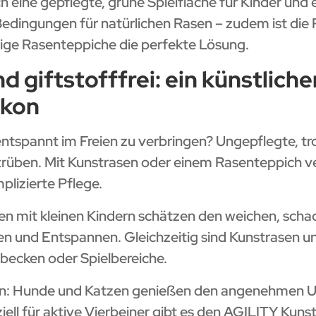
h eine gepflegte, grüne Spielfläche für Kinder und
edingungen für natürlichen Rasen – zudem ist die P
ige Rasenteppiche die perfekte Lösung.
d giftstofffrei: ein künstlich
lkon
entspannt im Freien zu verbringen? Ungepflegte, t
rüben. Mit Kunstrasen oder einem Rasenteppich ve
plizierte Pflege.
ien mit kleinen Kindern schätzen den weichen, sch
ben und Entspannen. Gleichzeitig sind Kunstrasen 
hbecken oder Spielbereiche.
ilen: Hunde und Katzen genießen den angenehmen 
ll für aktive Vierbeiner gibt es den AGILITY Kunst