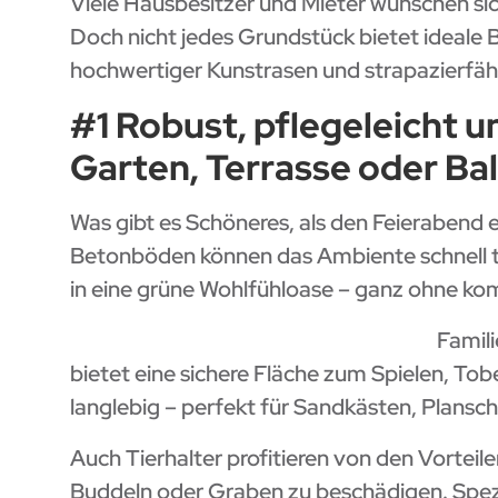
Viele Hausbesitzer und Mieter wünschen sic
Doch nicht jedes Grundstück bietet ideale B
hochwertiger Kunstrasen und strapazierfäh
#1 Robust, pflegeleicht un
Garten, Terrasse oder Ba
Was gibt es Schöneres, als den Feierabend 
Betonböden können das Ambiente schnell t
in eine grüne Wohlfühloase – ganz ohne kom
Famil
bietet eine sichere Fläche zum Spielen, To
langlebig – perfekt für Sandkästen, Plansc
Auch Tierhalter profitieren von den Vorte
Buddeln oder Graben zu beschädigen. Spezie