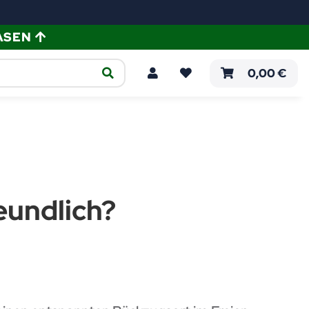
ASEN
ellen
Verlegeanleitungen
0,00 €
eundlich?