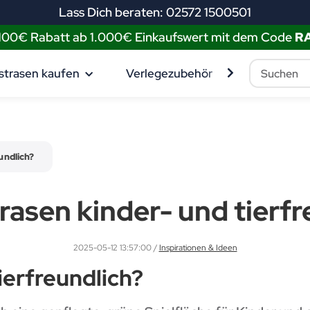
Lass Dich beraten: 02572 1500501
 100€ Rabatt ab 1.000€ Einkaufswert mit dem Code
R
strasen kaufen
Verlegezubehör
Muster best
undlich?
rasen kinder- und tierfr
2025-05-12 13:57:00
/
Inspirationen & Ideen
ierfreundlich?