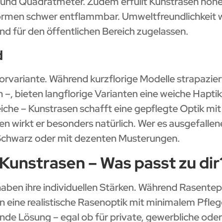
te und Quadratmeter. Zudem erfüllt Kunstrasen hoh
rmen schwer entflammbar. Umweltfreundlichkeit wi
nd für den öffentlichen Bereich zugelassen.
d
orvariante. Während kurzflorige Modelle strapazierf
n –, bieten langflorige Varianten eine weiche Hapt
eiche – Kunstrasen schafft eine gepflegte Optik 
 wirkt er besonders natürlich. Wer es ausgefallen
Schwarz oder mit dezenten Musterungen.
Kunstrasen – Was passt zu dir
ben ihre individuellen Stärken. Während Rasenteppi
eine realistische Rasenoptik mit minimalem Pfle
nde Lösung – egal ob für private, gewerbliche oder