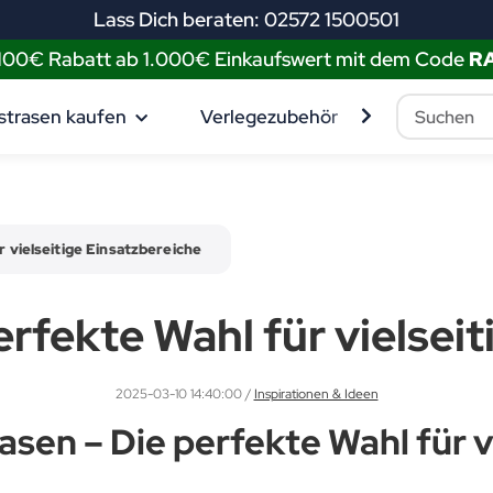
Lass Dich beraten: 02572 1500501
 100€ Rabatt ab 1.000€ Einkaufswert mit dem Code
R
strasen kaufen
Verlegezubehör
Muster best
 vielseitige Einsatzbereiche
rfekte Wahl für vielsei
2025-03-10 14:40:00
/
Inspirationen & Ideen
sen – Die perfekte Wahl für v