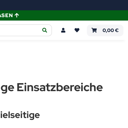
ASEN
ellen
Verlegeanleitungen
0,00 €
tige Einsatzbereiche
ielseitige