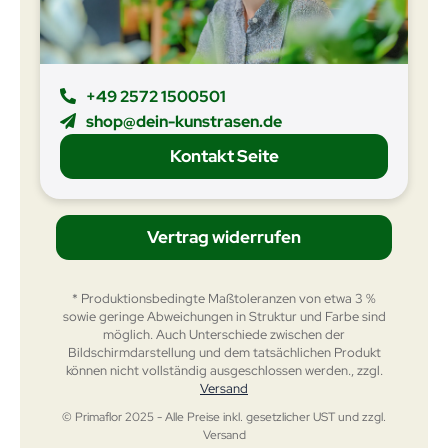
+49 2572 1500501
shop@dein-kunstrasen.de
Kontakt Seite
Vertrag widerrufen
* Produktionsbedingte Maßtoleranzen von etwa 3 %
sowie geringe Abweichungen in Struktur und Farbe sind
möglich. Auch Unterschiede zwischen der
Bildschirmdarstellung und dem tatsächlichen Produkt
können nicht vollständig ausgeschlossen werden., zzgl.
Versand
© Primaflor 2025 - Alle Preise inkl. gesetzlicher UST und zzgl.
Versand