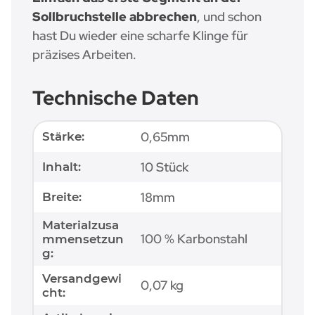
Sollbruchstelle abbrechen
, und schon
hast Du wieder eine scharfe Klinge für
präzises Arbeiten.
Technische Daten
Produkteigenschaft
Wert
0,65mm
Stärke:
10 Stück
Inhalt:
18mm
Breite:
Materialzusa
100 % Karbonstahl
mmensetzun
g:
Versandgewi
0,07 kg
cht: