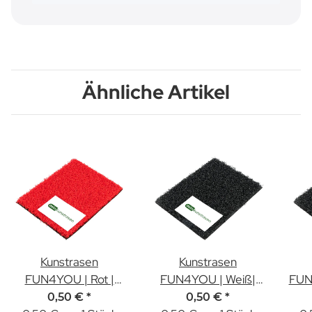
Ähnliche Artikel
Kunstrasen
Kunstrasen
FUN4YOU | Rot |
FUN4YOU | Weiß|
FUN
12mm | Muster
12mm | Muster
0,50 €
*
0,50 €
*