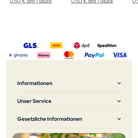
0,50 € pro 1 Stück
0,50 € pro 1 Stück
0,
Informationen
Unser Service
Gesetzliche Informationen