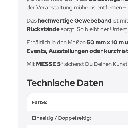
der Veranstaltung mühelos entfernen – 
Das
hochwertige Gewebeband
ist mi
Rückstände
sorgt. So bleibt der Unter
Erhältlich in den Maßen
50 mm x 10 m 
Events, Ausstellungen oder kurzfri
Mit
MESSE 5
* sicherst Du Deinen Kunst
Technische Daten
Produkteigenschaft
Wert
Farbe:
Einseitig / Doppelseitig: