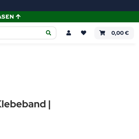
ASEN
ellen
Verlegeanleitungen
0,00 €
Klebeband |