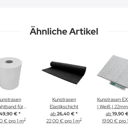
Ähnliche Artikel
unstrasen
Kunstrasen
Kunstrasen E
htband für
Elastikschicht
| Weiß | 22m
trasenkleber |
ab
ab
149,90 €
*
26,40 €
*
19,90 
2
2
0 € pro 1 m
cm x 100m
22,00 € pro 1 m
19,90 € pro 