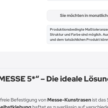
Sie möchten in monatlic
x
Produktionsbedingte Maßtoleranzen
Struktur und Farbe sind möglich. Au
und dem tatsächlichen Produkt könn
MESSE 5*“ – Die ideale Lösun
dsfreie Befestigung von
Messe-Kunstrasen
ist das
Selbstklebung
haftet es zuverlässig auf verschied