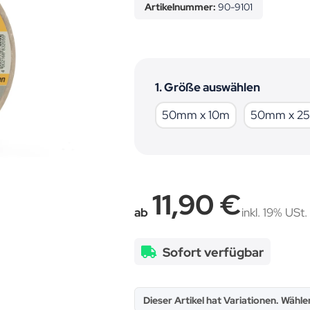
Artikelnummer:
90-9101
1. Größe auswählen
50mm x 10m
50mm x 10m
50mm x 2
11,90 €
ab
inkl. 19% USt. 
Sofort verfügbar
x
Dieser Artikel hat Variationen. Wähle