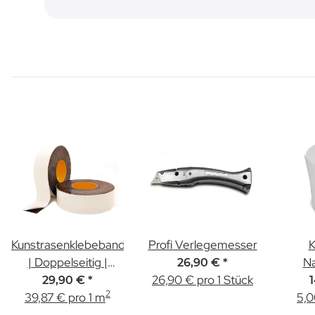
Kunstrasenklebeband
Profi Verlegemesser
K
| Doppelseitig |
Na
26,90 €
*
50mm x 15,00m
26,90 € pro 1 Stück
Kuns
29,90 €
*
2
39,87 € pro 1 m
5,0
30