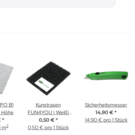
XPO B1
Kunstrasen
Sicherheitsmesser
m Höhe
FUN4YOU | Weiß|
14,90 €
*
12mm | Muster
14,90 € pro 1 Stück
€
*
0,50 €
*
2
1 m
0,50 € pro 1 Stück