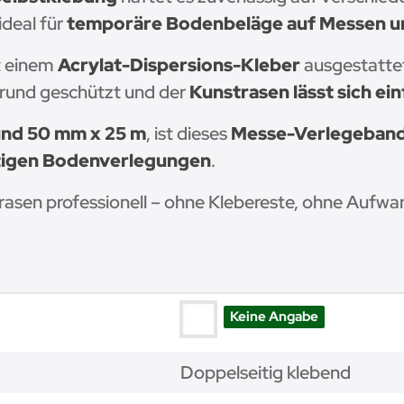
ideal für
temporäre Bodenbeläge auf Messen u
t einem
Acrylat-Dispersions-Kleber
ausgestattet
grund geschützt und der
Kunstrasen lässt sich ei
und 50 mm x 25 m
, ist dieses
Messe-Verlegeban
stigen Bodenverlegungen
.
rasen professionell – ohne Klebereste, ohne Aufwa
Keine Angabe
Doppelseitig klebend