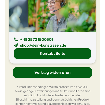
+49 2572 1500501
shop@dein-kunstrasen.de
Kontakt Seite
Vertrag widerrufen
* Produktionsbedingte Maßtoleranzen von etwa 3 %
sowie geringe Abweichungen in Struktur und Farbe sind
möglich. Auch Unterschiede zwischen der
Bildschirmdarstellung und dem tatsächlichen Produkt
können nicht vollständig ausgeschlossen werden., zzgl.