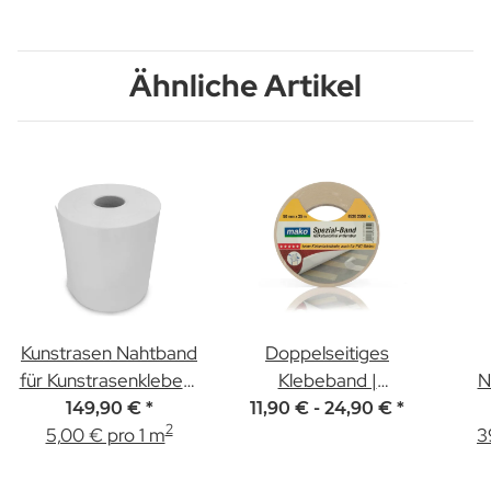
Ähnliche Artikel
Kunstrasen Nahtband
Doppelseitiges
für Kunstrasenkleber |
Klebeband |
N
30cm x 100m
rückstandslos
Ei
149,90 €
*
11,90 € -
24,90 €
*
2
5,00 € pro 1 m
3