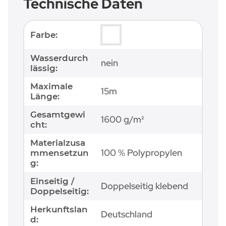
Technische Daten
Produkteigenschaft
Wert
Farbe:
Wasserdurch
nein
lässig:
Maximale
15m
Länge:
Gesamtgewi
1600 g/m²
cht:
Materialzusa
100 % Polypropylen
mmensetzun
g:
Einseitig /
Doppelseitig klebend
Doppelseitig:
Herkunftslan
Deutschland
d: