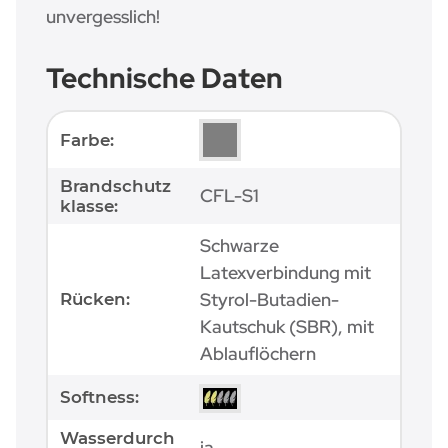
unvergesslich!
Technische Daten
Produkteigenschaft
Wert
Farbe:
Brandschutz
CFL-S1
klasse:
Schwarze
Latexverbindung mit
Styrol-Butadien-
Rücken:
Kautschuk (SBR), mit
Ablauflöchern
Softness:
Wasserdurch
ja