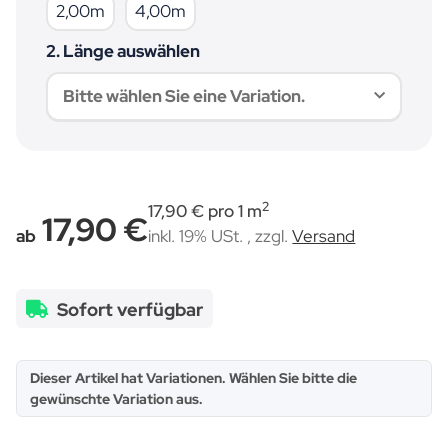
2,00m
4,00m
2,00m
4,00m
2. Länge auswählen
Bitte wählen Sie eine Variation.
2
17,90 € pro 1 m
17,90 €
ab
inkl. 19% USt. , zzgl.
Versand
Sofort verfügbar
x
Dieser Artikel hat Variationen. Wählen Sie bitte die
gewünschte Variation aus.