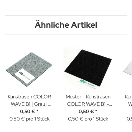
Ähnliche Artikel
Kunstrasen COLOR
Muster - Kunstrasen
Ku
WAVE B1 | Grau |
COLOR WAVE B1 -
W
8mm | Muster
Schwarz
0,50 €
*
0,50 €
*
0,50 € pro 1 Stück
0,50 € pro 1 Stück
0,