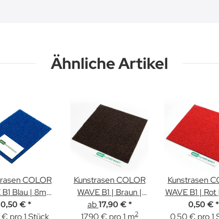
Ähnliche Artikel
trasen COLOR
Kunstrasen COLOR
Kunstrasen 
B1 Blau | 8mm
WAVE B1 | Braun |
WAVE B1 | Rot
| Muster
ab
8mm Höhe
| Muster
0,50 €
*
17,90 €
*
0,50 €
*
2
 € pro 1 Stück
17,90 € pro 1 m
0,50 € pro 1 