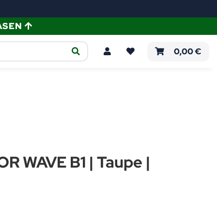
ASEN
ellen
Verlegeanleitungen
0,00 €
R WAVE B1 | Taupe |