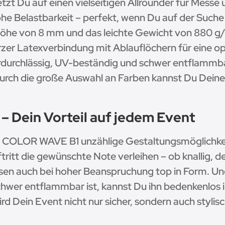
 Du auf einen vielseitigen Allrounder für Messe u
ohe Belastbarkeit – perfekt, wenn Du auf der Such
höhe von 8 mm und das leichte Gewicht von 880 g
zer Latexverbindung mit Ablauflöchern für eine op
rdurchlässig, UV-beständig und schwer entflammbar
Durch die große Auswahl an Farben kannst Du Deine 
t – Dein Vorteil auf jedem Event
der COLOR WAVE B1 unzählige Gestaltungsmöglichkei
itt die gewünschte Note verleihen – ob knallig, dez
sen auch bei hoher Beanspruchung top in Form. Un
hwer entflammbar ist, kannst Du ihn bedenkenlos 
Dein Event nicht nur sicher, sondern auch stylisc