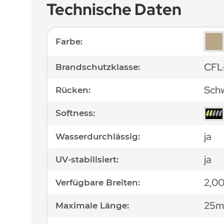
Technische Daten
Produkteigenschaft
Wert
Farbe:
CFL
Brandschutzklasse:
Schw
Rücken:
Softness:
ja
Wasserdurchlässig:
ja
UV-stabilisiert:
2,0
Verfügbare Breiten:
25
Maximale Länge: