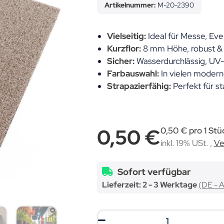
Artikelnummer:
M-20-2390
Vielseitig:
Ideal für Messe, Eve
Kurzflor:
8 mm Höhe, robust & p
Sicher:
Wasserdurchlässig, UV-b
Farbauswahl:
In vielen moderne
Strapazierfähig:
Perfekt für st
0,50 €
0,50 € pro 1 Stü
inkl. 19% USt. ,
Ve
Sofort verfügbar
Lieferzeit:
2 - 3 Werktage
(DE - 