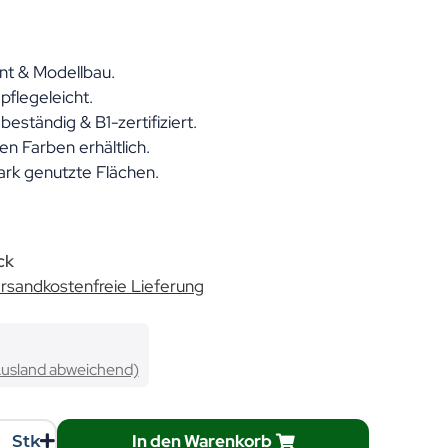
nt & Modellbau.
flegeleicht.
eständig & B1-zertifiziert.
n Farben erhältlich.
ark genutzte Flächen.
ck
rsandkostenfreie Lieferung
Ausland abweichend)
In den Warenkorb
Stk