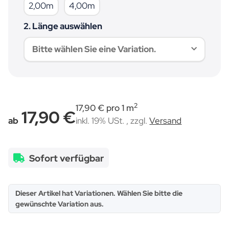
2,00m
4,00m
2,00m
4,00m
2. Länge auswählen
Bitte wählen Sie eine Variation.
2
17,90 € pro 1 m
17,90 €
ab
inkl. 19% USt. , zzgl.
Versand
Sofort verfügbar
x
Dieser Artikel hat Variationen. Wählen Sie bitte die
gewünschte Variation aus.