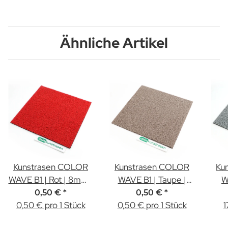
Ähnliche Artikel
Kunstrasen COLOR
Kunstrasen COLOR
Ku
WAVE B1 | Rot | 8mm |
WAVE B1 | Taupe |
W
Muster
8mm | Muster
0,50 €
*
0,50 €
*
0,50 € pro 1 Stück
0,50 € pro 1 Stück
1