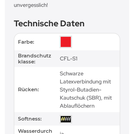
unvergesslich!
Technische Daten
Produkteigenschaft
Wert
Farbe:
Brandschutz
CFL-S1
klasse:
Schwarze
Latexverbindung mit
Styrol-Butadien-
Rücken:
Kautschuk (SBR), mit
Ablauflöchern
Softness:
Wasserdurch
ja