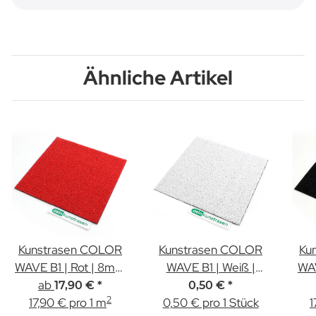
Ähnliche Artikel
Kunstrasen COLOR
Kunstrasen COLOR
Ku
WAVE B1 | Rot | 8mm
WAVE B1 | Weiß |
WAV
ab
Höhe
8mm | Muster
17,90 €
*
0,50 €
*
2
17,90 € pro 1 m
0,50 € pro 1 Stück
1