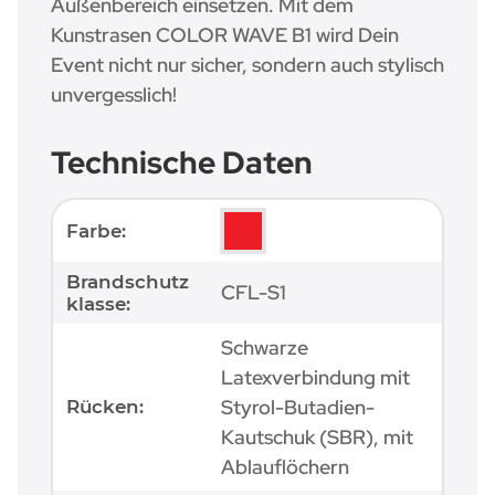
Außenbereich einsetzen. Mit dem
Kunstrasen COLOR WAVE B1 wird Dein
Event nicht nur sicher, sondern auch stylisch
unvergesslich!
Technische Daten
Produkteigenschaft
Wert
Farbe:
Brandschutz
CFL-S1
klasse:
Schwarze
Latexverbindung mit
Styrol-Butadien-
Rücken:
Kautschuk (SBR), mit
Ablauflöchern