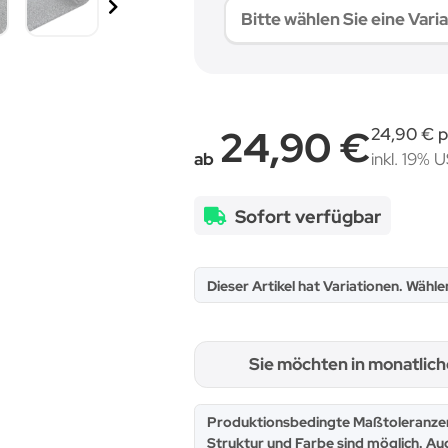
Bitte wählen Sie eine Varia
24,90 €
24,90 € p
ab
inkl. 19% U
Sofort verfügbar
x
Dieser Artikel hat Variationen. Wähle
Sie möchten in monatlic
x
Produktionsbedingte Maßtoleranzen
Struktur und Farbe sind möglich. Au