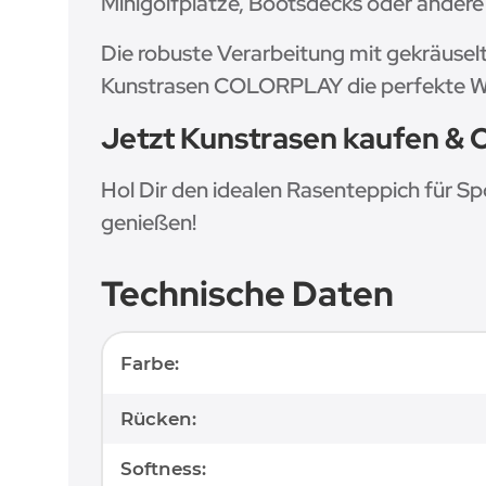
Minigolfplätze, Bootsdecks oder ander
Die robuste Verarbeitung mit gekräusel
Kunstrasen COLORPLAY die perfekte Wahl
Jetzt Kunstrasen kaufen & 
Hol Dir den idealen Rasenteppich für S
genießen!
Technische Daten
Produkteigenschaft
Wert
Farbe:
Rücken:
Softness: