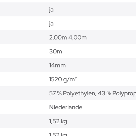
ja
ja
2,00m 4,00m
30m
14mm
1520 g/m²
57 % Polyethylen, 43 % Polypro
Niederlande
1,52 kg
1,52
kg