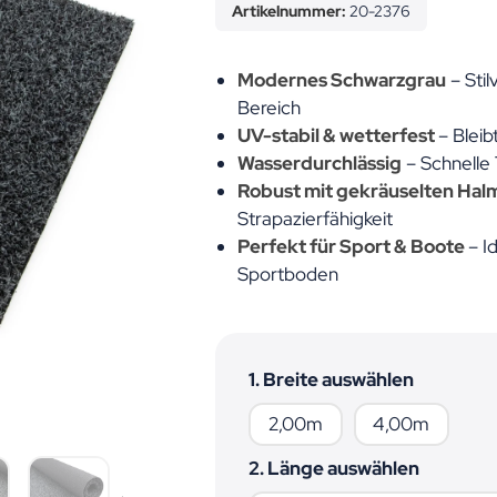
Artikelnummer:
20-2376
Modernes Schwarzgrau
– Stil
Bereich
UV-stabil & wetterfest
– Blei
Wasserdurchlässig
– Schnelle 
Robust mit gekräuselten Hal
Strapazierfähigkeit
Perfekt für Sport & Boote
– I
Sportboden
1. Breite auswählen
2,00m
4,00m
2,00m
4,00m
2. Länge auswählen