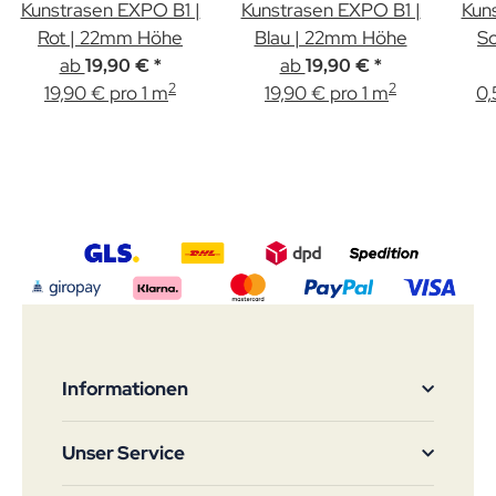
Kunstrasen EXPO B1 |
Kunstrasen EXPO B1 |
Kun
Rot | 22mm Höhe
Blau | 22mm Höhe
Sc
ab
ab
19,90 €
*
19,90 €
*
2
2
19,90 € pro 1 m
19,90 € pro 1 m
0,
Informationen
Unser Service