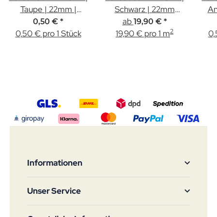
Taupe | 22mm |
Schwarz | 22mm
An
Muster
ab
Höhe
0,50 €
*
19,90 €
*
2
0,50 € pro 1 Stück
19,90 € pro 1 m
0,
Informationen
Unser Service