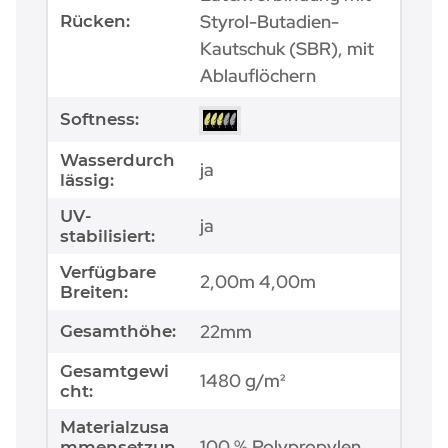
Styrol-Butadien-
Rücken:
Kautschuk (SBR), mit
Ablauflöchern
Softness:
Wasserdurch
ja
lässig:
UV-
ja
stabilisiert:
Verfügbare
2,00m 4,00m
Breiten:
22mm
Gesamthöhe:
Gesamtgewi
1480 g/m²
cht:
Materialzusa
100 % Polypropylen
mmensetzun