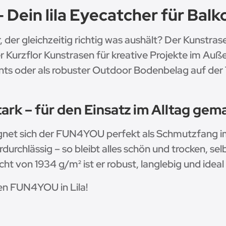
ein lila Eyecatcher für Balk
der gleichzeitig richtig was aushält? Der Kunstras
er Kurzflor Kunstrasen für kreative Projekte im Auß
vents oder als robuster Outdoor Bodenbelag auf der
rk – für den Einsatz im Alltag gem
ignet sich der FUN4YOU perfekt als Schmutzfang 
erdurchlässig – so bleibt alles schön und trocken, s
von 1934 g/m² ist er robust, langlebig und ideal 
en FUN4YOU in Lila!