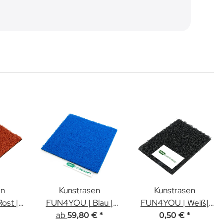
en
Kunstrasen
Kunstrasen
ost |
FUN4YOU | Blau |
FUN4YOU | Weiß|
ter
ab
12mm Höhe
12mm | Muster
59,80 €
*
0,50 €
*