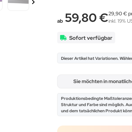
59,80 €
29,90 € p
ab
inkl. 19% US
Sofort verfügbar
x
Dieser Artikel hat Variationen. Wähle
Sie möchten in monatlic
x
Produktionsbedingte Maßtoleranzen
Struktur und Farbe sind möglich. Au
und dem tatsächlichen Produkt könn