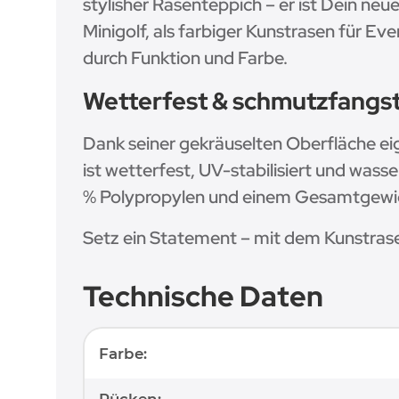
stylisher Rasenteppich – er ist Dein neu
Minigolf, als farbiger Kunstrasen für E
durch Funktion und Farbe.
Wetterfest & schmutzfangsta
Dank seiner gekräuselten Oberfläche e
ist wetterfest, UV-stabilisiert und wass
% Polypropylen und einem Gesamtgewicht 
Setz ein Statement – mit dem Kunstras
Technische Daten
Produkteigenschaft
Wert
Farbe:
Rücken: