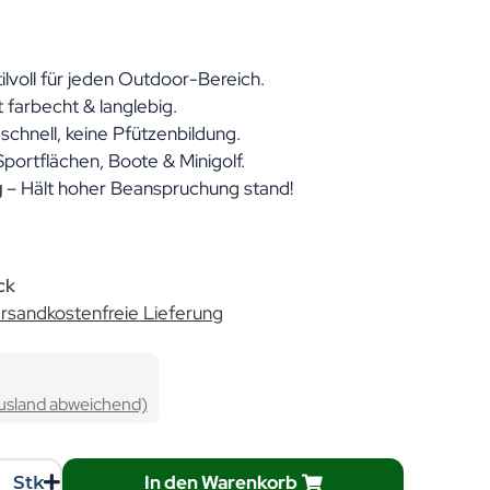
ilvoll für jeden Outdoor-Bereich.
t farbecht & langlebig.
schnell, keine Pfützenbildung.
 Sportflächen, Boote & Minigolf.
g
– Hält hoher Beanspruchung stand!
ck
rsandkostenfreie Lieferung
usland abweichend)
In den Warenkorb
Stk