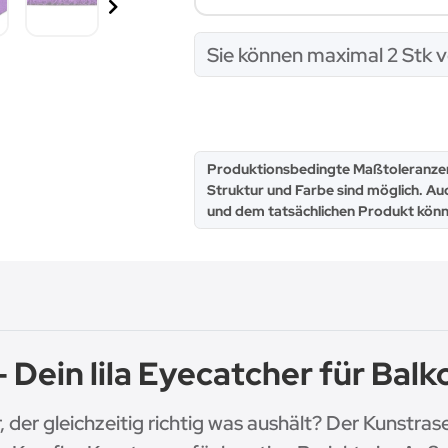
x
Sie können maximal 2 Stk v
x
Produktionsbedingte Maßtoleranzen
Struktur und Farbe sind möglich. Au
und dem tatsächlichen Produkt könn
ein lila Eyecatcher für Balk
der gleichzeitig richtig was aushält? Der Kunstras