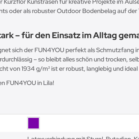
er Kurzflor Kunstrasen für kreative Projekte im Auß
vents oder als robuster Outdoor Bodenbelag auf der
rk – für den Einsatz im Alltag gem
ignet sich der FUN4YOU perfekt als Schmutzfang 
erdurchlässig – so bleibt alles schön und trocken, s
von 1934 g/m² ist er robust, langlebig und ideal 
en FUN4YOU in Lila!
Latexverbindung mit Styrol-Butadien-K