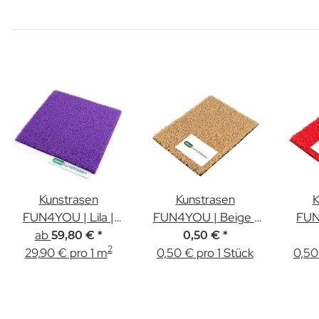
Kunstrasen
Kunstrasen
K
FUN4YOU | Lila |
FUN4YOU | Beige |
FUN
ab
12mm Höhe
12mm | Muster
12
59,80 €
*
0,50 €
*
2
29,90 € pro 1 m
0,50 € pro 1 Stück
0,50