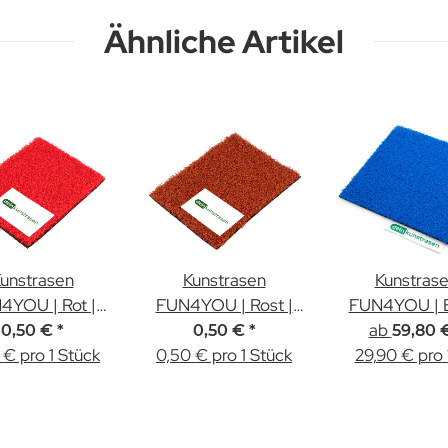
Ähnliche Artikel
unstrasen
Kunstrasen
Kunstras
4YOU | Rot |
FUN4YOU | Rost |
FUN4YOU | B
mm | Muster
12mm | Muster
ab
12mm Hö
0,50 €
*
0,50 €
*
59,80 
 € pro 1 Stück
0,50 € pro 1 Stück
29,90 € pro 