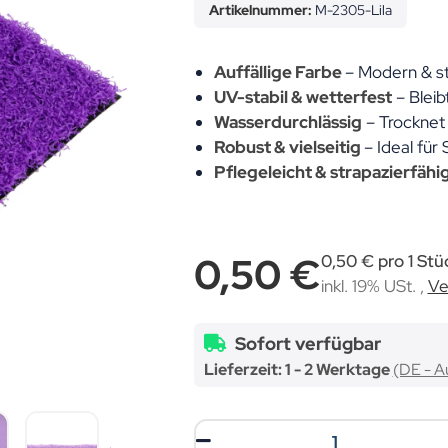
Artikelnummer:
M-2305-Lila
Auffällige Farbe
– Modern & st
UV-stabil & wetterfest
– Bleib
Wasserdurchlässig
– Trocknet 
Robust & vielseitig
– Ideal für
Pflegeleicht & strapazierfähi
0,50 €
0,50 € pro 1 Stü
inkl. 19% USt. ,
Ve
Sofort verfügbar
Lieferzeit:
1 - 2 Werktage
(DE - A