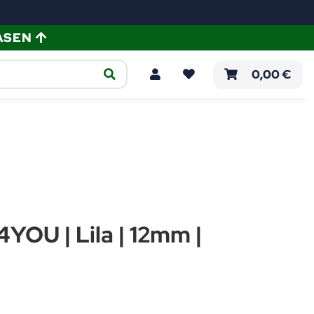
ASEN
ellen
Verlegeanleitungen
0,00 €
YOU | Lila | 12mm |