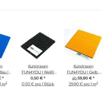
en
Kunstrasen
Kunstrasen
lau |
FUN4YOU | Weiß|
FUN4YOU | Gelb |
he
12mm | Muster
ab
12mm Höhe
€
*
0,50 €
*
59,80 €
*
2
2
1 m
0,50 € pro 1 Stück
29,90 € pro 1 m