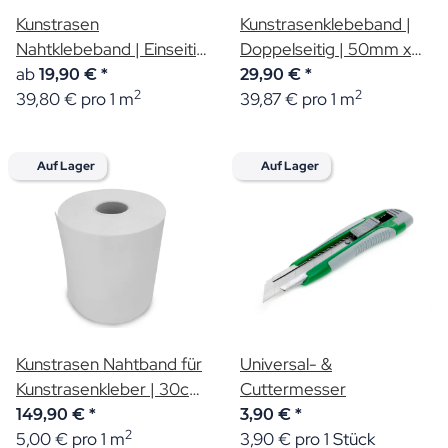
Kunstrasen
Kunstrasenklebeband |
Nahtklebeband | Einseitig
Doppelseitig | 50mm x
| 5,00m & 15,00m Länge
ab
15,00m
19,90 €
*
29,90 €
*
2
2
39,80 € pro 1 m
39,87 € pro 1 m
Auf Lager
Auf Lager
Kunstrasen Nahtband für
Universal- &
Kunstrasenkleber | 30cm
Cuttermesser
x 100m
149,90 €
*
3,90 €
*
2
5,00 € pro 1 m
3,90 € pro 1 Stück