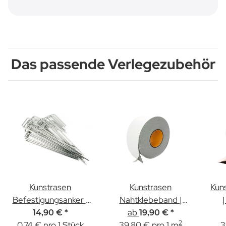
Das passende Verlegezubehör
Kunstrasen
Kunstrasen
Kun
Befestigungsanker |
Nahtklebeband |
20 Stück
Einseitig | 5,00m &
ab
5
14,90 €
*
19,90 €
*
2
0,74 € pro 1 Stück
39,80 € pro 1 m
15,00m Länge
3