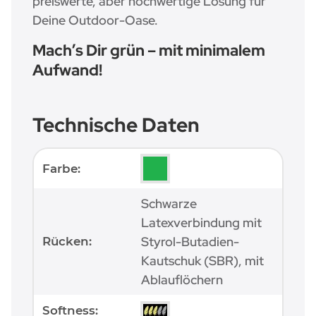
preiswerte, aber hochwertige Lösung für
Deine Outdoor-Oase.
Mach’s Dir grün – mit minimalem
Aufwand!
Technische Daten
Produkteigenschaft
Wert
Farbe:
Schwarze
Latexverbindung mit
Styrol-Butadien-
Rücken:
Kautschuk (SBR), mit
Ablauflöchern
Softness: