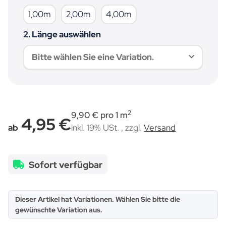
1,00m
2,00m
4,00m
1,00m
2,00m
4,00m
2. Länge auswählen
Bitte wählen Sie eine Variation.
2
9,90 € pro 1 m
4,95 €
ab
inkl. 19% USt. , zzgl.
Versand
Sofort verfügbar
x
Dieser Artikel hat Variationen. Wählen Sie bitte die
gewünschte Variation aus.