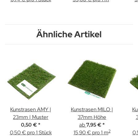
Ähnliche Artikel
Kunstrasen AMY |
Kunstrasen MILO |
Ku
23mm | Muster
37mm Höhe
ab
0,50 €
*
7,95 €
*
2
0,50 € pro 1 Stück
15,90 € pro 1 m
0,