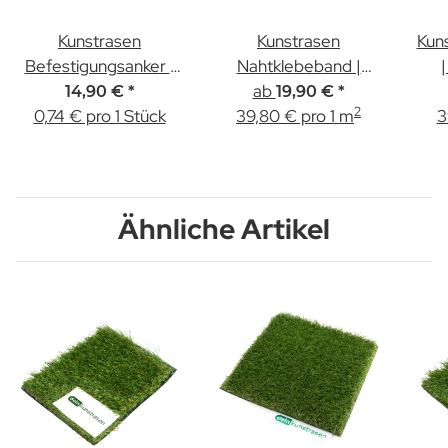
Kunstrasen
Kunstrasen
Kun
Befestigungsanker |
Nahtklebeband |
20 Stück
Einseitig | 5,00m &
ab
5
14,90 €
*
19,90 €
*
2
0,74 € pro 1 Stück
39,80 € pro 1 m
15,00m Länge
3
Ähnliche Artikel