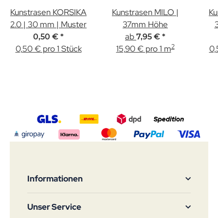
Kunstrasen KORSIKA
Kunstrasen MILO |
Ku
2.0 | 30 mm | Muster
37mm Höhe
ab
0,50 €
*
7,95 €
*
2
0,50 € pro 1 Stück
15,90 € pro 1 m
0,
Informationen
Unser Service