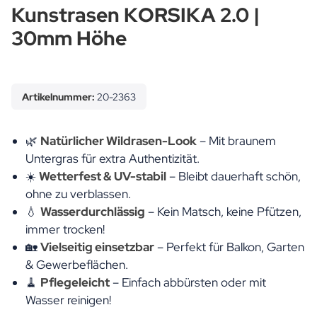
Kunstrasen KORSIKA 2.0 |
30mm Höhe
Artikelnummer:
20-2363
🌿
Natürlicher Wildrasen-Look
– Mit braunem
Untergras für extra Authentizität.
☀️
Wetterfest & UV-stabil
– Bleibt dauerhaft schön,
ohne zu verblassen.
💧
Wasserdurchlässig
– Kein Matsch, keine Pfützen,
immer trocken!
🏡
Vielseitig einsetzbar
– Perfekt für Balkon, Garten
& Gewerbeflächen.
🧹
Pflegeleicht
– Einfach abbürsten oder mit
Wasser reinigen!