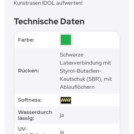
Kunstrasen IDOL aufwerten!
Technische Daten
Produkteigenschaft
Wert
Farbe:
Schwarze
Latexverbindung mit
Styrol-Butadien-
Rücken:
Kautschuk (SBR), mit
Ablauflöchern
Softness:
Wasserdurch
ja
lässig:
UV-
ja