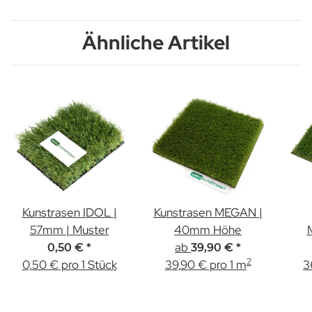
Ähnliche Artikel
Kunstrasen IDOL |
Kunstrasen MEGAN |
57mm | Muster
40mm Höhe
ab
0,50 €
*
39,90 €
*
2
0,50 € pro 1 Stück
39,90 € pro 1 m
3