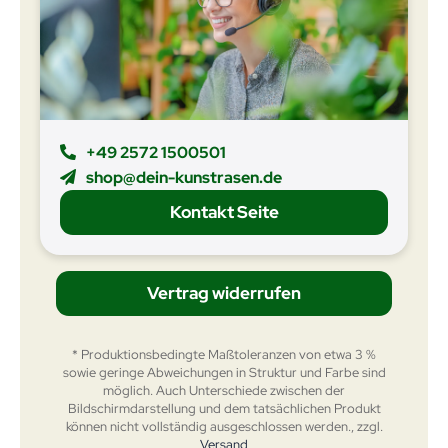
+49 2572 1500501
shop@dein-kunstrasen.de
Kontakt Seite
Vertrag widerrufen
* Produktionsbedingte Maßtoleranzen von etwa 3 %
sowie geringe Abweichungen in Struktur und Farbe sind
möglich. Auch Unterschiede zwischen der
Bildschirmdarstellung und dem tatsächlichen Produkt
können nicht vollständig ausgeschlossen werden., zzgl.
Versand