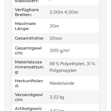
stabilisiert:
Verfügbare
2,00m 4,00m
Breiten:
Maximale
20m
Länge:
57mm
Gesamthöhe:
Gesamtgewi
3515 g/m²
cht:
Materialzusa
69 % Polyethylen, 31 %
mmensetzun
Polypropylen
g:
Herkunftslan
Niederlande
d:
Versandgewi
3,52 kg
cht:
Artikelgewic
3,52
kg