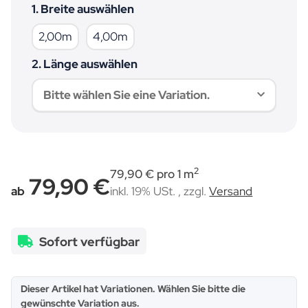
1. Breite auswählen
2,00m
4,00m
2,00m
4,00m
2. Länge auswählen
Bitte wählen Sie eine Variation.
2
79,90 € pro 1 m
79,90 €
ab
inkl. 19% USt. , zzgl.
Versand
Sofort verfügbar
x
Dieser Artikel hat Variationen. Wählen Sie bitte die
gewünschte Variation aus.