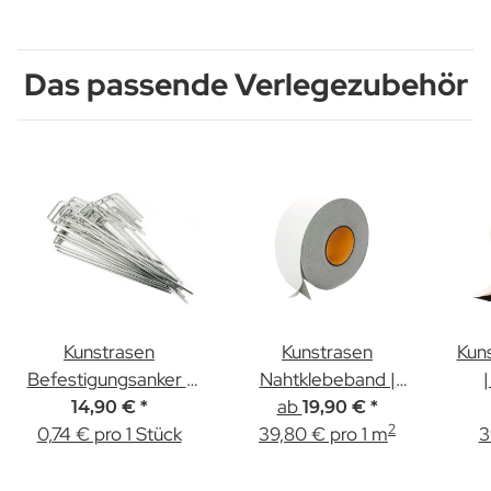
Das passende Verlegezubehör
Kunstrasen
Kunstrasen
Kun
Befestigungsanker |
Nahtklebeband |
20 Stück
Einseitig | 5,00m &
ab
5
14,90 €
*
19,90 €
*
2
0,74 € pro 1 Stück
39,80 € pro 1 m
15,00m Länge
3