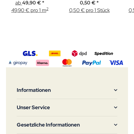
ab
49,90 €
*
0,50 €
*
2
49,90 € pro 1 m
0,50 € pro 1 Stück
0,
Informationen
Unser Service
Gesetzliche Informationen