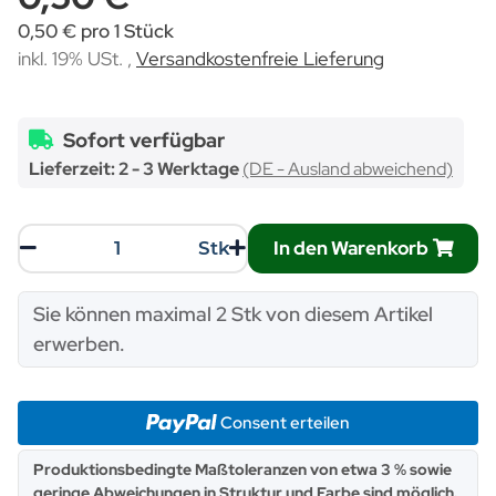
0,50 € pro 1 Stück
inkl. 19% USt. ,
Versandkostenfreie Lieferung
Sofort verfügbar
Lieferzeit:
2 - 3 Werktage
(DE - Ausland abweichend)
In den Warenkorb
Stk
x
Sie können maximal 2 Stk von diesem Artikel
erwerben.
Consent erteilen
x
Produktionsbedingte Maßtoleranzen von etwa 3 % sowie
geringe Abweichungen in Struktur und Farbe sind möglich.