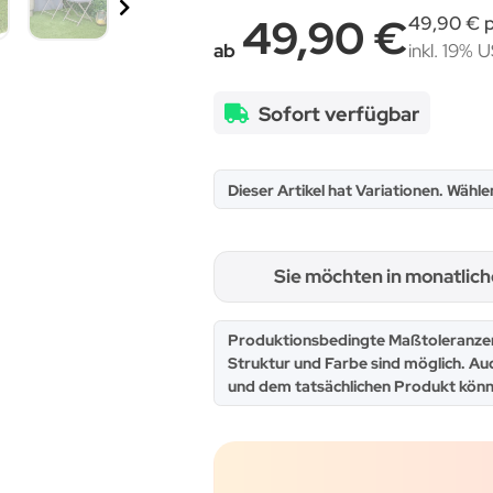
49,90 €
49,90 € p
ab
inkl. 19% U
Sofort verfügbar
x
Dieser Artikel hat Variationen. Wähle
Sie möchten in monatlic
x
Produktionsbedingte Maßtoleranzen
Struktur und Farbe sind möglich. Au
und dem tatsächlichen Produkt könn