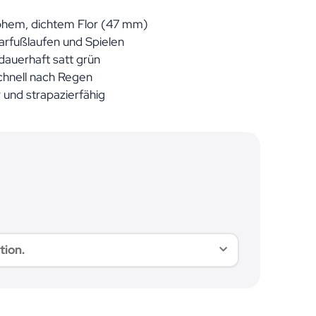
ohem, dichtem Flor (47 mm)
arfußlaufen und Spielen
 dauerhaft satt grün
chnell nach Regen
r und strapazierfähig
tion.