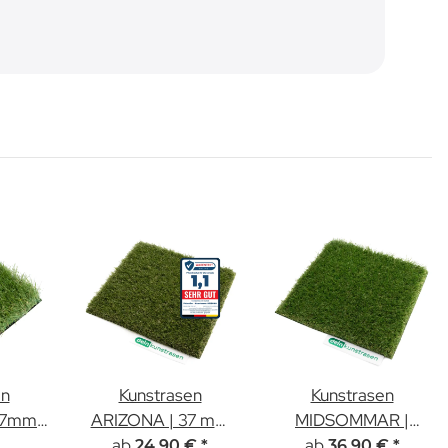
en
Kunstrasen
Kunstrasen
47mm |
ARIZONA | 37 mm
MIDSOMMAR |
ab
Höhe
40mm Höhe
ab
24,90 €
*
36,90 €
*