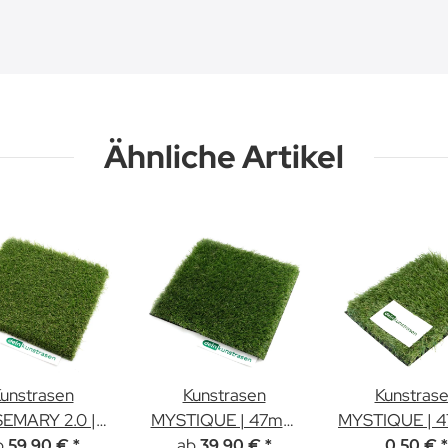
Ähnliche Artikel
unstrasen
Kunstrasen
Kunstras
EMARY 2.0 |
MYSTIQUE | 47mm
MYSTIQUE | 
0mm Höhe
b
ab
Höhe
Muster
59,90 €
*
39,90 €
*
0,50 €
*