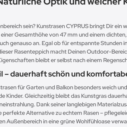
atürliche Optik und weicher 
enbereich sein? Kunstrasen CYPRUS bringt Dir ein 
t einer Gesamthöhe von 47 mm und einem dichten, h
auch genauso an. Egal ob für entspannte Stunden in
– dieser Rasenteppich macht Deinen Outdoor-Bereic
Eigenschaften bleibt er selbst nach einem Regens
l – dauerhaft schön und komfortab
strasen für Garten und Balkon besonders weich und
de Kinder. Gleichzeitig bleibt das Kunstgras dauerh
eneinstrahlung. Dank seiner langlebigen Material
 perfekte Alternative zu echtem Rasen – pflegeleic
en Außenbereich in eine grüne Wohlfühloase verwa