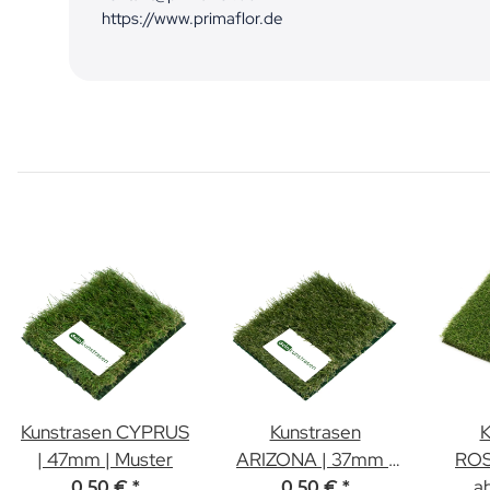
https://www.primaflor.de
Kunstrasen CYPRUS
Kunstrasen
K
| 47mm | Muster
ARIZONA | 37mm |
ROS
Muster
4
a
0,50 €
*
0,50 €
*