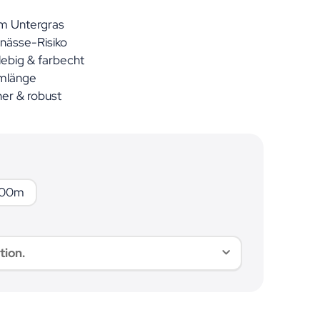
em Untergras
nässe-Risiko
lebig & farbecht
mlänge
her & robust
3,00m
,00m
tion.