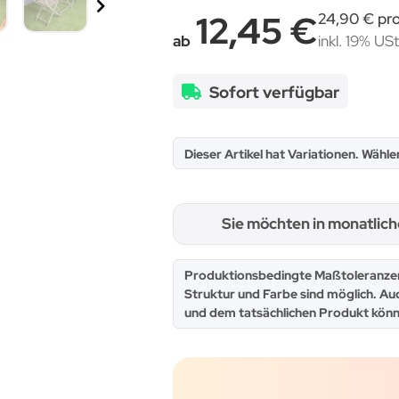
12,45 €
24,90 € pro
ab
inkl. 19% USt
Sofort verfügbar
x
Dieser Artikel hat Variationen. Wähle
Sie möchten in monatlic
x
Produktionsbedingte Maßtoleranzen
Struktur und Farbe sind möglich. Au
und dem tatsächlichen Produkt könn