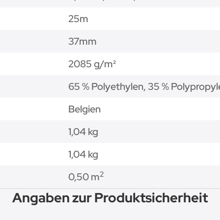
25m
37mm
2085 g/m²
65 % Polyethylen, 35 % Polypropyl
Belgien
1,04 kg
1,04
kg
2
0,50 m
Angaben zur Produktsicherheit