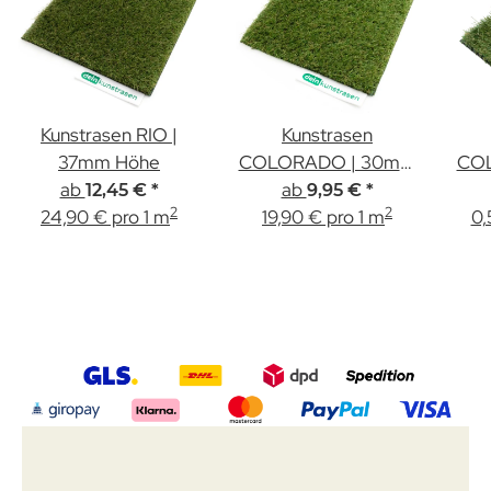
Kunstrasen RIO |
Kunstrasen
37mm Höhe
COLORADO | 30mm
CO
ab
ab
Höhe
12,45 €
*
9,95 €
*
2
2
24,90 € pro 1 m
19,90 € pro 1 m
0,