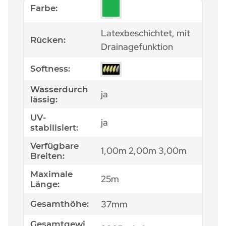
Produkteigenschaft
Wert
Farbe:
Latexbeschichtet, mit
Rücken:
Drainagefunktion
Softness:
Wasserdurch
ja
lässig:
UV-
ja
stabilisiert:
Verfügbare
1,00m 2,00m 3,00m
Breiten:
Maximale
25m
Länge:
37mm
Gesamthöhe:
Gesamtgewi