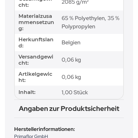
2085 g/m²
cht:
Materialzusa
65 % Polyethylen, 35 %
mmensetzun
Polypropylen
g:
Herkunftslan
Belgien
d:
Versandgewi
0,06 kg
cht:
Artikelgewic
0,06
kg
ht:
1,00 Stück
Inhalt:
Angaben zur Produktsicherheit
Herstellerinformationen:
Primaflor GmbH